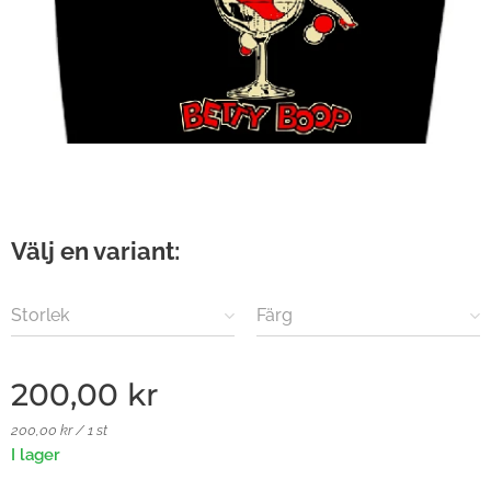
Välj en variant:
Storlek
Färg
200,00
kr
200,00 kr / 1 st
I lager