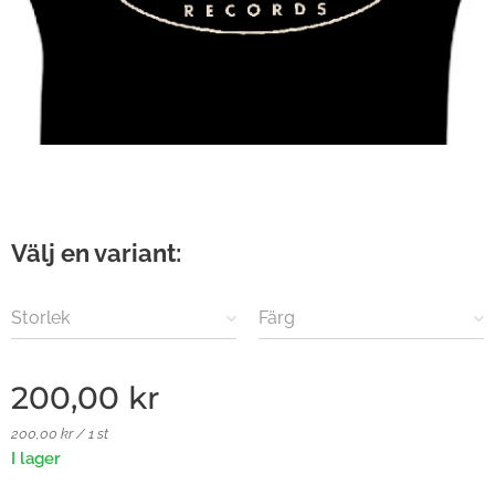
Välj en variant:
Storlek
Färg
200,00
kr
200,00 kr / 1 st
I lager