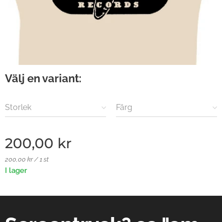
Välj en variant:
Storlek
Färg
200,00
kr
200,00 kr / 1 st
I lager