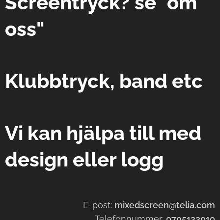
Screentryck? se "om
oss"
Klubbtryck, band etc
Vi kan hjälpa till med
design eller logg
E-post:
mixedscreen@telia.com
Telefonnummer:
0705133010