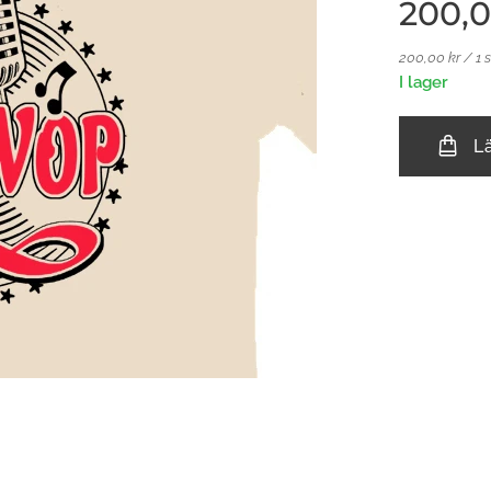
200,
200,00 kr / 1 s
I lager
L