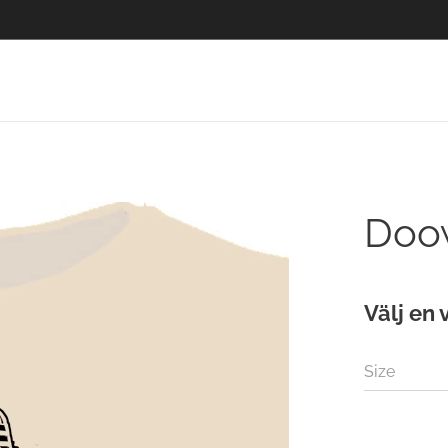
Doo
Välj en 
Size