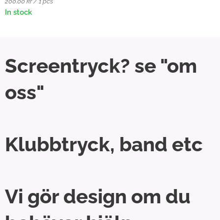
200.00 kr / 1 pcs
In stock
Screentryck? se "om
oss"
Klubbtryck, band etc
Vi gör design om du