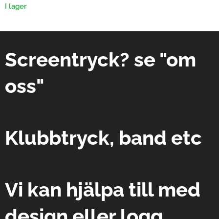
I lager
Screentryck? se "om
oss"
Klubbtryck, band etc
Vi kan hjälpa till med
design eller logg