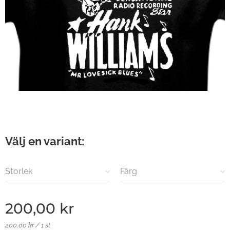
Välj en variant:
Storlek
Färg
200,00
kr
200,00 kr / 1 st