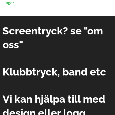
I lager
Screentryck? se "om
oss"
Klubbtryck, band etc
Vi kan hjälpa till med
design eller logg