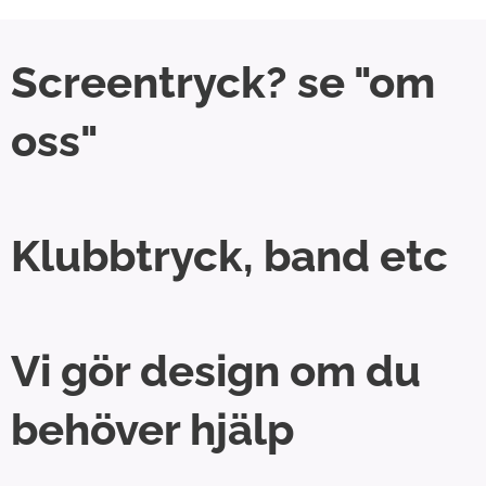
Screentryck? se "om
oss"
Klubbtryck, band etc
Vi gör design om du
behöver hjälp