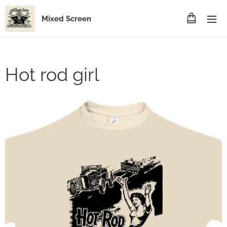
Mixed Screen
Hot rod girl