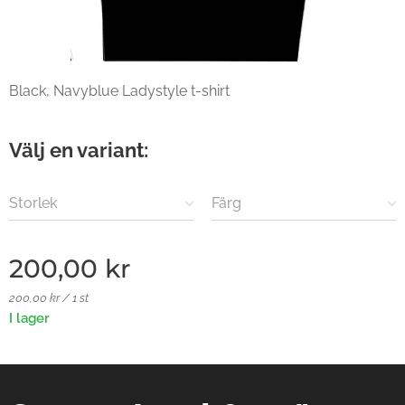
Black, Navyblue Ladystyle t-shirt
Välj en variant:
Storlek
Färg
200,00
kr
200,00 kr / 1 st
I lager