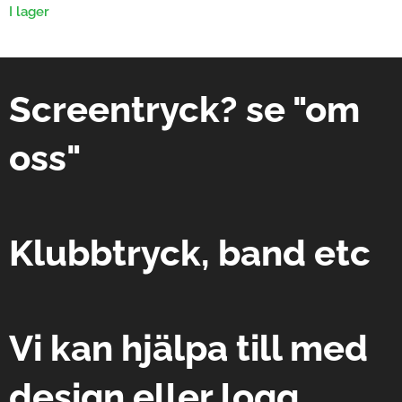
I lager
Screentryck? se "om
oss"
Klubbtryck, band etc
Vi kan hjälpa till med
design eller logg