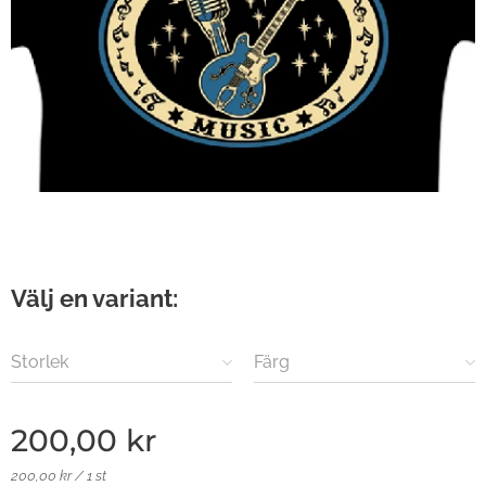
Välj en variant:
Storlek
Färg
200,00
kr
200,00 kr / 1 st