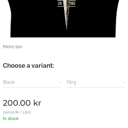
Mens tee
Choose a variant:
Black
Färg
200.00
kr
200.00 kr / 1 pcs
In stock