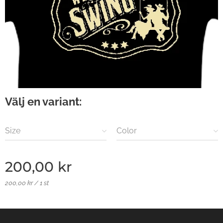
Välj en variant:
Size
Color
200,00
kr
200,00 kr / 1 st